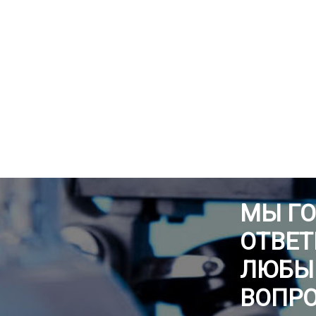
МЫ Г
ОТВЕТ
ЛЮБЫ
ВОПР