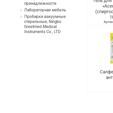
Гель для
принадлежности
«Асе
Лабораторная мебель
(спирто
Пробирки вакуумные
1
стерильные, Ningbo
Артик
Greetmed Medical
Instruments Co., LTD
Салфе
ан