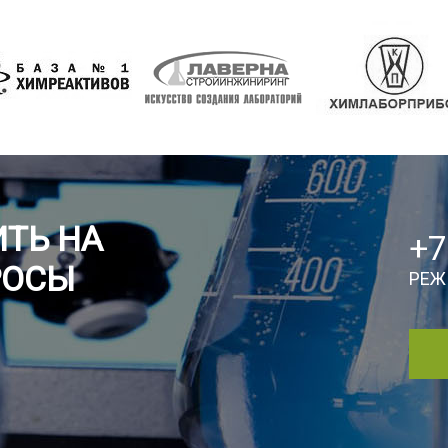
ТЬ НА
+7
РОСЫ
РЕЖ