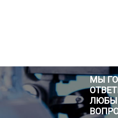
МЫ Г
ОТВЕТ
ЛЮБЫ
ВОПР