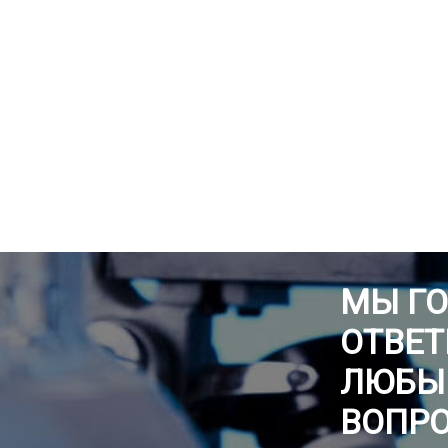
МЫ Г
ОТВЕТ
ЛЮБЫ
ВОПР