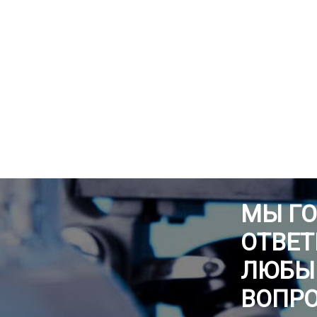
МЫ Г
ОТВЕТ
ЛЮБЫ
ВОПР