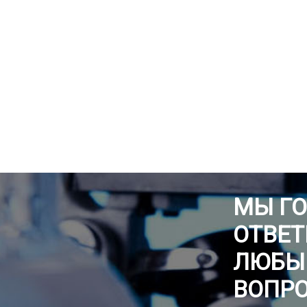
МЫ Г
ОТВЕТ
ЛЮБЫ
ВОПР