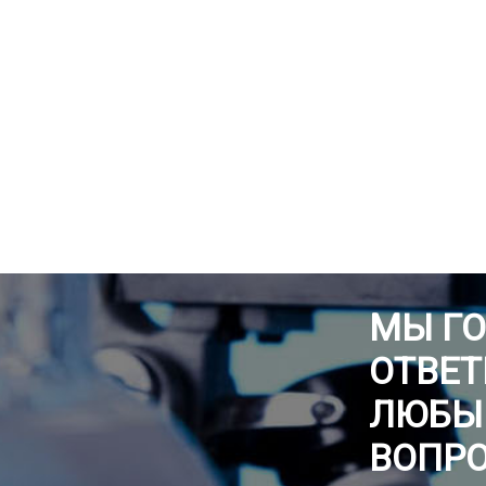
МЫ Г
ОТВЕТ
ЛЮБЫ
ВОПР