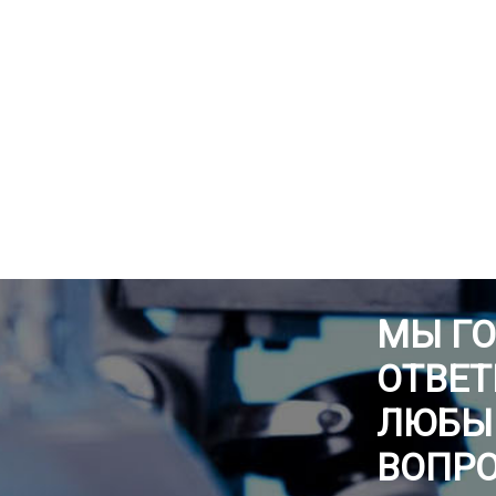
МЫ Г
ОТВЕТ
ЛЮБЫ
ВОПР