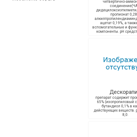
четвертично-аммо
соединение(ЧА
дидецилоксиэтилмет
пропионат 0,28
алкилпропилендиамин
ацетат 0,19%, а такж
вспомогательные и фун
компоненты. рН средств
Дескорап
препарат содержит про
65% (изопропиловый сп
бутандиол 0,1% в к
действующих веществ. 
8,0.