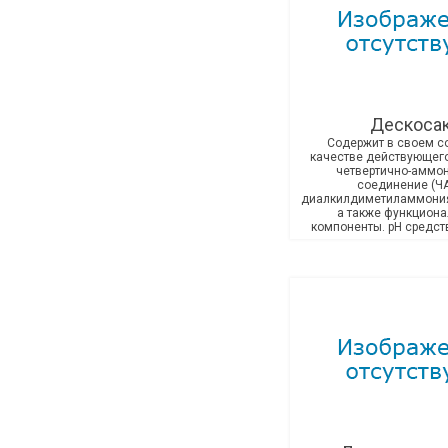
Дескоса
Содержит в своем с
качестве действующег
четвертично-аммо
соединение (Ч
диалкилдиметиламмония
а также функцион
компоненты. рН средств