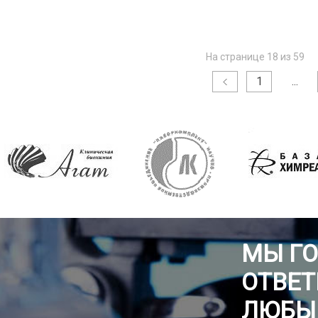
На странице 18 из 59
1
...
МЫ Г
ОТВЕТ
ЛЮБЫ