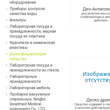
оборудование
Приборы контроля
Део-Антипле
качества воды
део-антиплесень с
стабилизаторы и ак
Фильтры
действия
Лабораторная посуда и
принадлежности, мерная
посуда из пластика
Красители и химические
реактивы
Дезинфицирующие
средства
Лабораторная посуда и
принадлежности из стекла
Лабораторные
принадлежности
Лабораторная мебель
Пробирки вакуумные
стерильные, Ningbo
Деско дри
Greetmed Medical
Средство содержит в св
в качестве действующе
Instruments Co., LTD