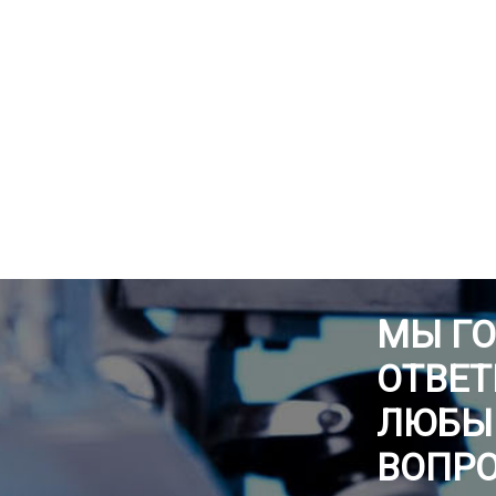
МЫ Г
ОТВЕТ
ЛЮБЫ
ВОПР