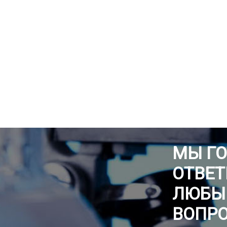
МЫ Г
ОТВЕТ
ЛЮБЫ
ВОПР