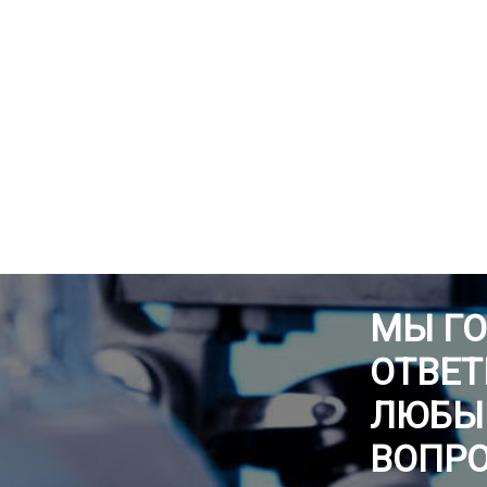
МЫ Г
ОТВЕТ
ЛЮБЫ
ВОПР