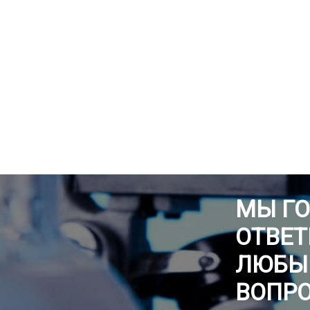
МЫ Г
ОТВЕТ
ЛЮБЫ
ВОПР