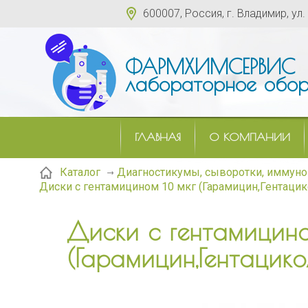
600007, Россия, г. Владимир, ул.
ФАРМХИМСЕРВИС
лабораторное обор
ГЛАВНАЯ
О КОМПАНИИ
Каталог
Диагностикумы, сыворотки, иммуно
Диски с гентамицином 10 мкг (Гарамицин,Гентацико
Диски с гентамицино
(Гарамицин,Гентацико