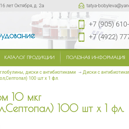
 16 лет Октября, д. 2а
tatya-bobyleva@yan
+7 (905) 610
удование
+7 (4922) 77
КАТАЛОГ ПРОДУКЦИИ
ПОЛЕЗНАЯ ИНФОРМАЦИЯ
глобулины, диски с антибиотиками
Диски с антибиотика
л,Септопал) 100 шт х 1 фл.
м 10 мкг
л,Септопал) 100 шт х 1 фл.