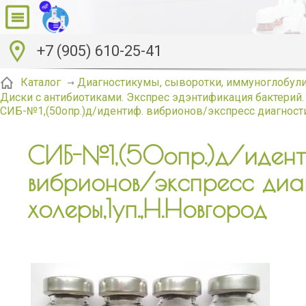
+7 (905) 610-25-41
Каталог
Диагностикумы, сыворотки, иммуноглобули
Диски с антибиотиками. Экспрес эдэнтификация бактерий.
СИБ-№1,(50опр.)д/идентиф. вибрионов/экспресс диагности
СИБ-№1,(50опр.)д/идент
вибрионов/экспресс диа
холеры,1уп.,Н.Новгород