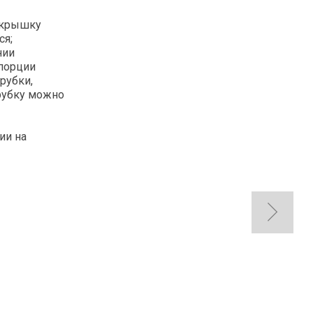
в крышку
ся;
нии
 порции
рубки,
Трубку можно
ии на