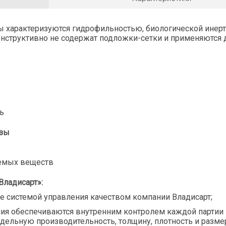
 характеризуются гидрофильностью, биологической инер
онструктивно не содержат подложки-сетки и применяются 
ь
озы
уемых веществ
ладисарт»:
е системой управления качеством компании Владисарт;
ия обеспечиваются внутренним контролем каждой партии 
дельную производительность, толщину, плотность и размер