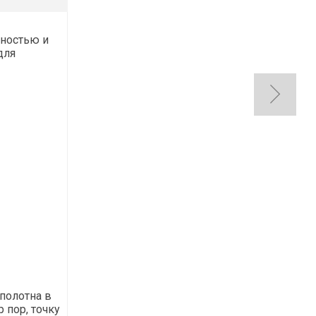
тностью и
для
полотна в
 пор, точку