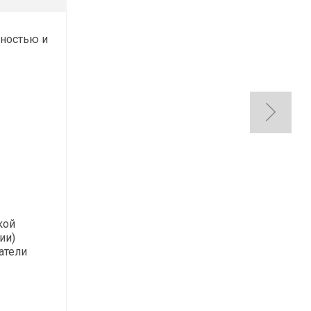
тностью и
кой
ии)
атели