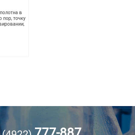
полотна в
 пор, точку
вировании;
777-887
 (4922)