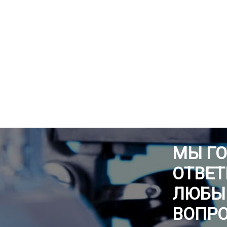
МЫ Г
ОТВЕТ
ЛЮБЫ
ВОПР