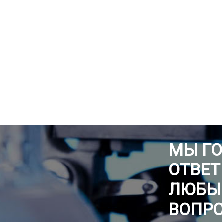
МЫ Г
ОТВЕТ
ЛЮБЫ
ВОПР