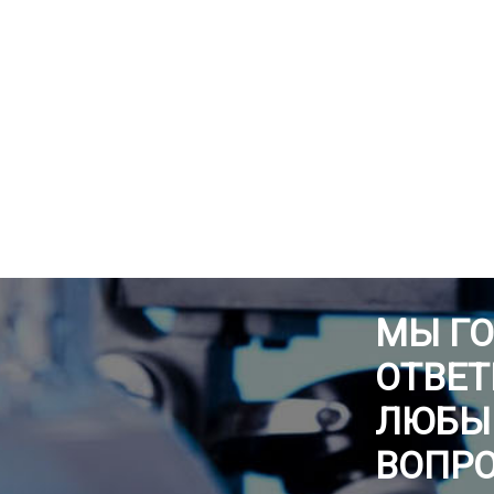
МЫ Г
ОТВЕТ
ЛЮБЫ
ВОПР