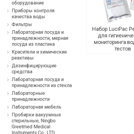
оборудование
Приборы контроля
качества воды
Фильтры
Набор LuciPac P
Лабораторная посуда и
для гигиениче
принадлежности, мерная
мониторинга во
посуда из пластика
тестов
Красители и химические
реактивы
Дезинфицирующие
средства
Лабораторная посуда и
принадлежности из стекла
Лабораторные
принадлежности
Лабораторная мебель
Пробирки вакуумные
стерильные, Ningbo
Greetmed Medical
Instruments Co., LTD