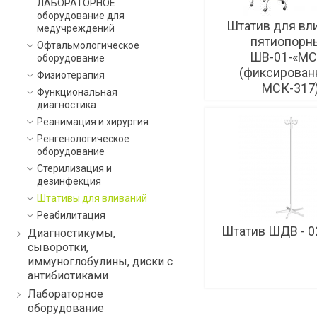
ЛАБОРАТОРНОЕ
оборудование для
Штатив для вл
медучреждений
пятиопорн
Офтальмологическое
ШВ-01-«МС
оборудование
(фиксирован
Физиотерапия
МСК-317
Функциональная
диагностика
Реанимация и хирургия
Ренгенологическое
оборудование
Стерилизация и
дезинфекция
Штативы для вливаний
Реабилитация
Штатив ШДВ - 
Диагностикумы,
сыворотки,
иммуноглобулины, диски с
антибиотиками
Лабораторное
оборудование