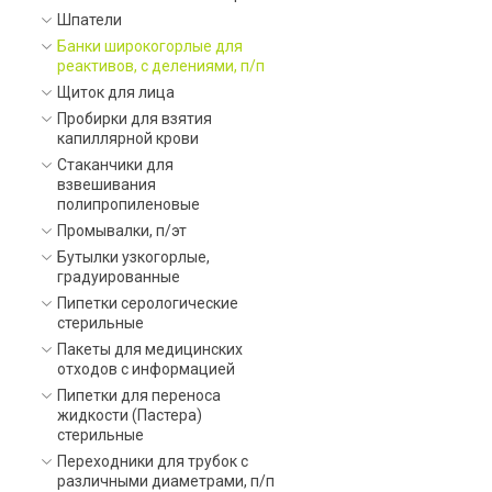
Шпатели
Банки широкогорлые для
реактивов, с делениями, п/п
Щиток для лица
Пробирки для взятия
капиллярной крови
Стаканчики для
взвешивания
полипропиленовые
Промывалки, п/эт
Бутылки узкогорлые,
градуированные
Пипетки серологические
стерильные
Пакеты для медицинских
отходов с информацией
Пипетки для переноса
жидкости (Пастера)
стерильные
Переходники для трубок с
различными диаметрами, п/п