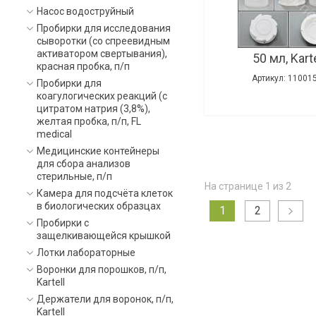
Насос водоструйный
Пробирки для исследования
сыворотки (со спреевидным
активатором свертывания),
50 мл, Karte
красная пробка, п/п
Артикул: 11001
Пробирки для
коагулогических реакций (с
цитратом натрия (3,8%),
желтая пробка, п/п, FL
medical
Медицинские контейнеры
для сбора анализов
стерильные, п/п
На странице 1 из 2
Камера для подсчёта клеток
в биологических образцах
1
2
Пробирки с
защелкивающейся крышкой
Лотки лабораторные
Воронки для порошков, п/п,
Kartell
Держатели для воронок, п/п,
Kartell