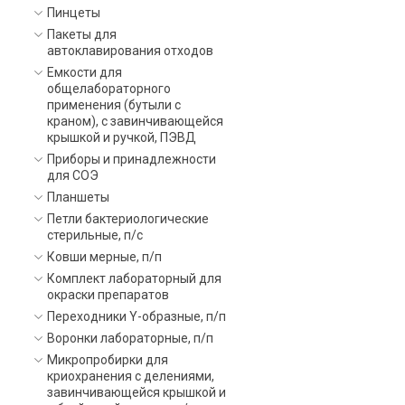
Пинцеты
Пакеты для
автоклавирования отходов
Емкости для
общелабораторного
применения (бутыли с
краном), с завинчивающейся
крышкой и ручкой, ПЭВД
Приборы и принадлежности
для СОЭ
Планшеты
Петли бактериологические
стерильные, п/с
Ковши мерные, п/п
Комплект лабораторный для
окраски препаратов
Переходники Y-образные, п/п
Воронки лабораторные, п/п
Микропробирки для
криохранения с делениями,
завинчивающейся крышкой и