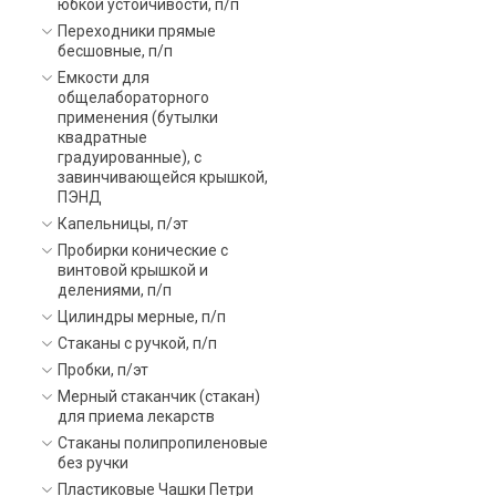
юбкой устойчивости, п/п
Переходники прямые
бесшовные, п/п
Емкости для
общелабораторного
применения (бутылки
квадратные
градуированные), с
завинчивающейся крышкой,
ПЭНД
Капельницы, п/эт
Пробирки конические с
винтовой крышкой и
делениями, п/п
Цилиндры мерные, п/п
Стаканы с ручкой, п/п
Пробки, п/эт
Мерный стаканчик (стакан)
для приема лекарств
Стаканы полипропиленовые
без ручки
Пластиковые Чашки Петри