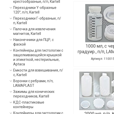
крестообразные, п/п, Kartell
Переходники Y-образные
120°, п/п, Kartell
Переходники Г-образные, п/
п, Kartell
Палочка для извлечения
магнитов, Kartell
Наконечники для ПЦР, с
фаской
1000 мл, с ч
Контейнеры для гистологии с
градуир., п/п, L
защелкивающейся крышкой
Артикул: 11001
и этикеткой, нестерильные,
Aptaca
Емкости для взвешивания, п/
с, Kartell
Воронки с ребрами, п/п,
LAMAPLAST
Зажимы для конических
переходников, Kartell
КДС-пластиковые
контейнеры
Контейнеры для гистологии с
2000 мл, п/п, К