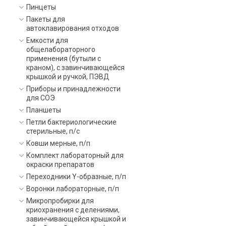
Пинцеты
Пакеты для
автоклавирования отходов
Емкости для
общелабораторного
применения (бутыли с
краном), с завинчивающейся
крышкой и ручкой, ПЭВД
Приборы и принадлежности
для СОЭ
Планшеты
Петли бактериологические
стерильные, п/с
Ковши мерные, п/п
Комплект лабораторный для
окраски препаратов
Переходники Y-образные, п/п
Воронки лабораторные, п/п
Микропробирки для
криохранения с делениями,
завинчивающейся крышкой и