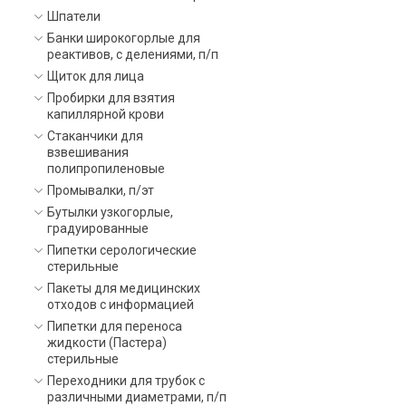
Шпатели
Банки широкогорлые для
реактивов, с делениями, п/п
Щиток для лица
Пробирки для взятия
капиллярной крови
Стаканчики для
взвешивания
полипропиленовые
Промывалки, п/эт
Бутылки узкогорлые,
градуированные
Пипетки серологические
стерильные
Пакеты для медицинских
отходов с информацией
Пипетки для переноса
жидкости (Пастера)
стерильные
Переходники для трубок с
различными диаметрами, п/п