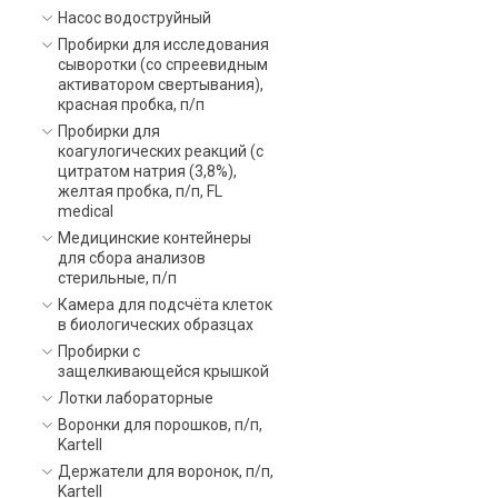
Насос водоструйный
Пробирки для исследования
сыворотки (со спреевидным
активатором свертывания),
красная пробка, п/п
Пробирки для
коагулогических реакций (с
цитратом натрия (3,8%),
желтая пробка, п/п, FL
medical
Медицинские контейнеры
для сбора анализов
стерильные, п/п
Камера для подсчёта клеток
в биологических образцах
Пробирки с
защелкивающейся крышкой
Лотки лабораторные
Воронки для порошков, п/п,
Kartell
Держатели для воронок, п/п,
Kartell