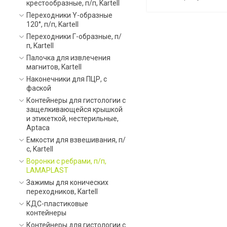
крестообразные, п/п, Kartell
Переходники Y-образные
120°, п/п, Kartell
Переходники Г-образные, п/
п, Kartell
Палочка для извлечения
магнитов, Kartell
Наконечники для ПЦР, с
фаской
Контейнеры для гистологии с
защелкивающейся крышкой
и этикеткой, нестерильные,
Aptaca
Емкости для взвешивания, п/
с, Kartell
Воронки с ребрами, п/п,
LAMAPLAST
Зажимы для конических
переходников, Kartell
КДС-пластиковые
контейнеры
Контейнеры для гистологии с