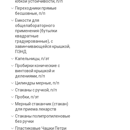
юбкой устойчивости, п/п
Переходники прямые
бесшовные, п/п
Емкости для
общелабораторного
применения (бутылки
квадратные
градуированные), с
завинчивающейся крышкой,
ПЭНД
Капельницы, п/эт
Пробирки конические с
винтовой крышкой и
делениями, п/п
Цилиндры мерные, п/п
Стаканы с ручкой, п/п
Пробки, п/эт
Мерный стаканчик (стакан)
для приема лекарств
Стаканы полипропиленовые
без ручки
Пластиковые Чашки Петри