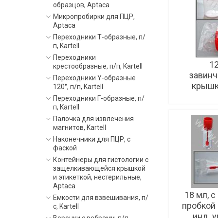
образцов, Aptaca
Микропробирки для ПЦР,
Aptaca
Переходники Т-образные, п/
п, Kartell
Переходники
12
крестообразные, п/п, Kartell
завин
Переходники Y-образные
крышко
120°, п/п, Kartell
Переходники Г-образные, п/
п, Kartell
Палочка для извлечения
магнитов, Kartell
Наконечники для ПЦР, с
фаской
Контейнеры для гистологии с
защелкивающейся крышкой
и этикеткой, нестерильные,
Aptaca
18 мл, 
Емкости для взвешивания, п/
пробкой 
с, Kartell
инд. у