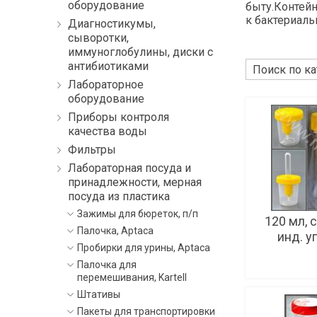
оборудование
быту.Контейн
к бактериаль
Диагностикумы,
сыворотки,
иммуноглобулины, диски с
антибиотиками
Лабораторное
оборудование
Приборы контроля
качества воды
Фильтры
Лабораторная посуда и
принадлежности, мерная
посуда из пластика
Зажимы для бюреток, п/п
120 мл, 
Палочка, Aptaca
инд. у
Пробирки для урины, Aptaca
Палочка для
перемешивания, Kartell
Штативы
Пакеты для транспортировки