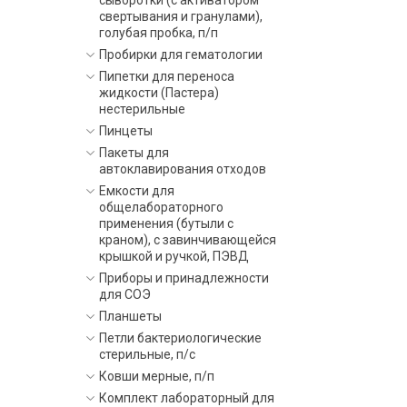
сыворотки (с активатором
свертывания и гранулами),
голубая пробка, п/п
Пробирки для гематологии
Пипетки для переноса
жидкости (Пастера)
нестерильные
Пинцеты
Пакеты для
автоклавирования отходов
Емкости для
общелабораторного
применения (бутыли с
краном), с завинчивающейся
крышкой и ручкой, ПЭВД
Приборы и принадлежности
для СОЭ
Планшеты
Петли бактериологические
стерильные, п/с
Ковши мерные, п/п
Комплект лабораторный для