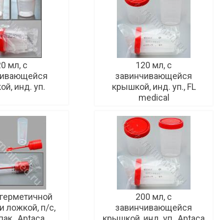
0 мл, с
120 мл, с
чивающейся
завинчивающейся
й, инд. уп.
крышкой, инд. уп., FL
medical
с герметичной
200 мл, с
и ложкой, п/с,
завинчивающейся
пак., Aptaca
крышкой, инд. уп., Aptaca