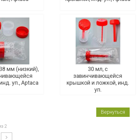
38 мм (низкий),
30 мл, с
нчивающейся
завинчивающейся
нд. уп., Aptaca
крышкой и ложкой, инд.
уп.
Вернуться
из 2