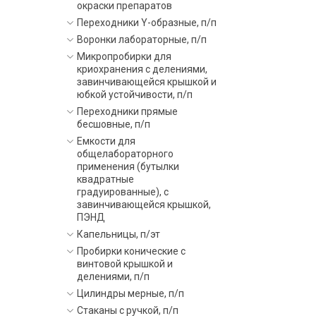
окраски препаратов
Переходники Y-образные, п/п
Воронки лабораторные, п/п
Микропробирки для
криохранения с делениями,
завинчивающейся крышкой и
юбкой устойчивости, п/п
Переходники прямые
бесшовные, п/п
Емкости для
общелабораторного
применения (бутылки
квадратные
градуированные), с
завинчивающейся крышкой,
ПЭНД
Капельницы, п/эт
Пробирки конические с
винтовой крышкой и
делениями, п/п
Цилиндры мерные, п/п
Стаканы с ручкой, п/п