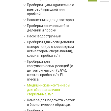
Пробирки цилиндрические с
винтовой крышкой или
пробкой
Наконечники для дозаторов
Пробирки конические без
делений и пробки
Насос водоструйный
Пробирки для исследования
сыворотки (со спреевидным
активатором свертывания),
красная пробка, п/п
Пробирки для
коагулогических реакций (с
цитратом натрия (3,8%),
желтая пробка, п/п, FL
medical
Медицинские контейнеры
для сбора анализов
стерильные, п/п
Камера для подсчёта клеток
в биологических образцах
Пробирки с