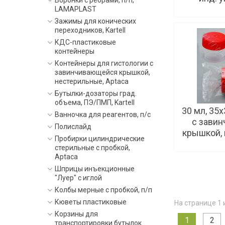
Воронки с ребрами, п/п,
LAMAPLAST
Зажимы для конических
переходников, Kartell
КДС-пластиковые
контейнеры
Контейнеры для гистологии с
завинчивающейся крышкой,
нестерильные, Aptaca
Бутылки-дозаторы град.
объема, ПЭ/ПМП, Kartell
30 мл, 35х
Ванночка для реагентов, п/с
с зави
Полислайд
крышкой, и
Пробирки цилиндрические
стерильные с пробкой,
Aptaca
Шприцы инъекционные
"Луер" с иглой
Колбы мерные с пробкой, п/п
Кюветы пластиковые
На странице 1 
Корзины для
1
2
транспортировки бутылок